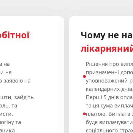
бітної
Чому не н
лікарняни
м на
Рішення про випл
и не
призначенні допо
з заявою на
уповноважений р
календарних днів
шти, зайдіть
Перші 5 днів опл
оль, та
та ця сума випла
исти.
платою. Виплата з
огіну та
буде виплачувати
івника
соціального страх