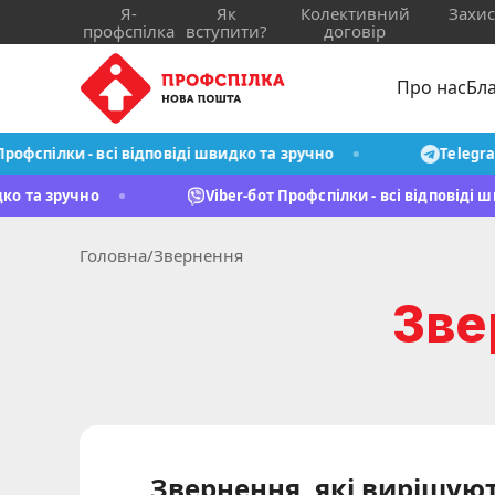
Я-
Як
Колективний
Захис
профспілка
вступити?
договір
Про нас
Бл
спілки - всі відповіді швидко та зручно
Telegram-б
 швидко та зручно
Viber-бот Профспілки - всі відпов
Головна
/
Звернення
Зве
Звернення, які вирішую