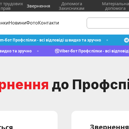
т трудових
Допомога
Матеріальна
Звернення
прав
Захисникам
допомога
анки
Новини
Фото
Контакти
от Профспілки - всі відповіді швидко та зручно
Tel
іді швидко та зручно
Viber-бот Профспілки - всі від
рнення
до Профсп
Звернення
ться