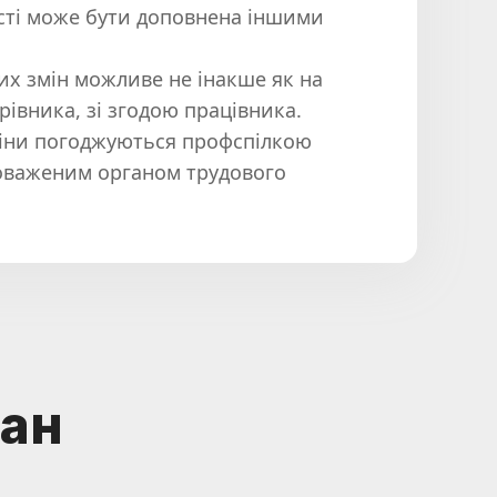
сті може бути доповнена іншими
их змін можливе не інакше як на
ерівника, зі згодою працівника.
 зміни погоджуються профспілкою
оваженим органом трудового
чан