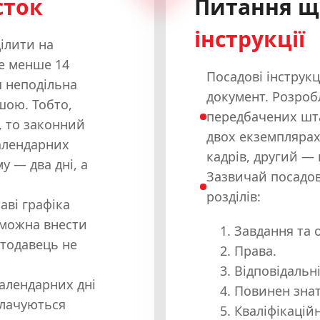
сток
Питання щ
інструкції
ілити на
не менше 14
Посадові інструк
я неподільна
документ. Розробл
шою. Тобто,
передбачених шта
, то законний
двох екземплярах
календарних
кадрів, другий — 
у — два дні, а
Зазвичай посадов
розділів:
аві графіка
и можна внести
Завдання та 
отодавець не
Права.
Відповідальні
календарних дні
Повинен знат
плачуються
Кваліфікацій