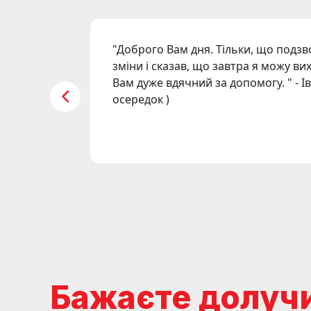
"
Доброго Вам дня. Тільки, що подз
зміни і сказав, що завтра я можу ви
Вам дуже вдячний за допомогу.
" -
І
осередок
)
Бажаєте долуч