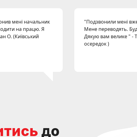
вонив мені начальник
"
Подзвонили мені вже
ходити на працю. Я
Мене переводять. Буд
ван О.
(
Київський
Дякую вам велике
" -
осередок
)
итись
до