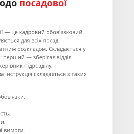
одо
посадової
ції — це кадровий обов'язковий
яється для всіх посад,
тним розкладом. Складається у
: перший — зберігає відділ
керівник підрозділу.
а інструкція складається з таких
обов'язки.
сть.
и.
ні вимоги.