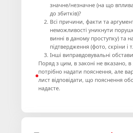
значне/незначне (на що вплива
до збитків)?
Всі причини, факти та аргуме
неможливості уникнути поруше
винні в даному проступку) та н
підтвердження (фото, скріни і т.
Інші виправдовувальні обстав
Поряд з цим, в законі не вказано, в
потрібно надати пояснення, але ва
лист відповідати, що пояснення об
надасте.