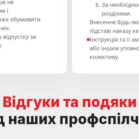
ше не
За необхідно
м і
розділами.
може обумовити
Внесення будь-як
них.
підставі наказу к
 відпустку за
Інструкція та її
.
або іншим уповн
колективу.
Відгуки та подяки
д наших профспіл