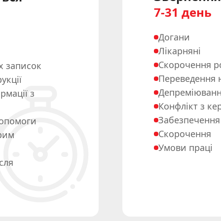
7-31 день
Догани
Лікарняні
Скорочення р
х записок
Переведення н
укції
Депреміюван
рмації з
Конфлікт з ке
Забезпечення
допомоги
Скорочення
орим
Умови праці
сля