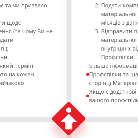
є та чи призвело
Подати компл
матеріальної
нти щодо
місяців з дат
ння (та чому Ви не
Відправити п
адати
матеріально
п.);
внутрішніх в
ини.
Профспілки”.
 який термін
Більше інформаці
рто на кожен
Профспілки та ша
ов'язково
сторінці Матеріа
Якщо є додаткові 
вашого профспілк