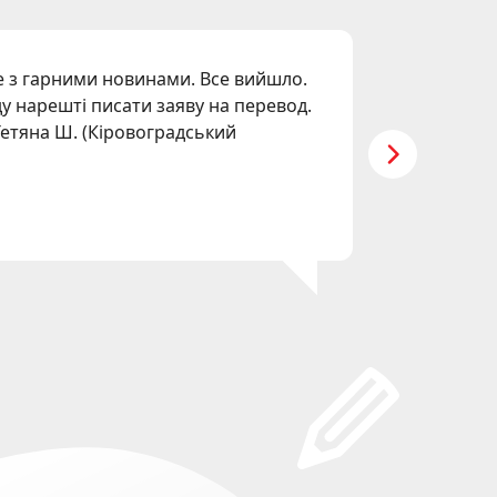
 з гарними новинами. Все вийшло.
"
Я дуже
у нарешті писати заяву на перевод.
турботу
Тетяна Ш.
(
Кіровоградський