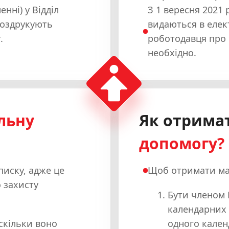
нні) у Відділ
З 1 вересня 2021 
роздрукують
видаються в елек
.
роботодавця про 
необхідно.
льну
Як отрима
допомогу?
писку, адже це
Щоб отримати мат
 захисту
Бути членом
календарних 
скільки воно
одного кален