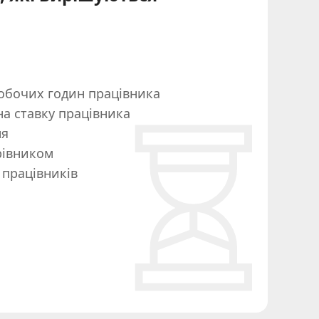
обочих годин працівника
а ставку працівника
ня
рівником
 працівників