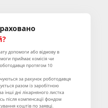
араховано
й?
ату допомоги або відмову в
моги приймає комісія чи
оботодавця протягом 10
.
ачуються за рахунок роботодавця
чується разом із заробітною
а інші дні лікарняного листка
сь після компенсації фондом
ування коштів по заявці.