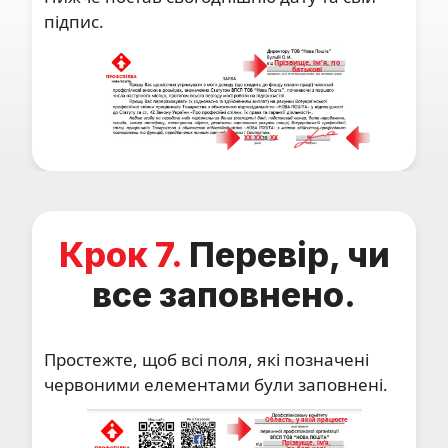
підпис.
Прізвище, імʼя, по
батькові
ХХ
ХХ
ХХ
Крок 7.
Перевір, чи
все заповнено.
Простежте, щоб всі поля, які позначені
червоними елементами були заповнені.
Область, у якій працюєте
Прізвище, імʼя,