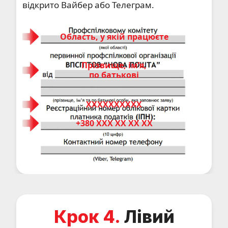
відкрито Вайбер або Телеграм.
Область, у якій працюєте
Прізвище, імʼя,
по батькові
ХХХХХХХХХХ
+380 ХХХ ХХ ХХ ХХ
Крок 4.
Лівий