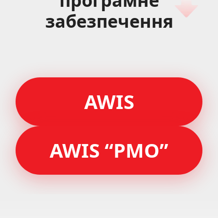
програмне
забезпечення
AWIS
AWIS “РМО”