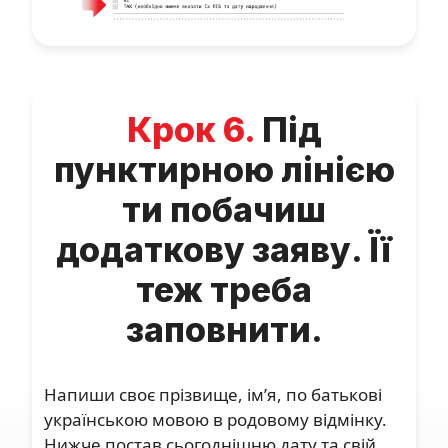
Крок 6.
Під
пунктирною лінією
ти побачиш
додаткову заяву. Її
теж треба
заповнити.
Напиши своє прізвище, ім’я, по батькові
українською мовою в родовому відмінку.
Нижче постав сьогоднішню дату та свій