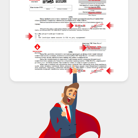
по батькові
ХХХХХХХХХХ
+380ХХХХХХХХ
ХХ
ХХ
ХХ
Прізвище, імʼя,
по батькові
ХХ
ХХ
ХХ