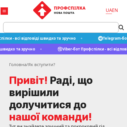
UA
EN
и - всі відповіді швидко та зручно
Telegram-бот Пр
віді швидко та зручно
Viber-бот Профспілки - всі ві
Головна
/
Як вступити?
Привіт!
Раді, що
вирішили
долучитися до
нашої команди!
Тут ви знайдете зручний та покроковий гід