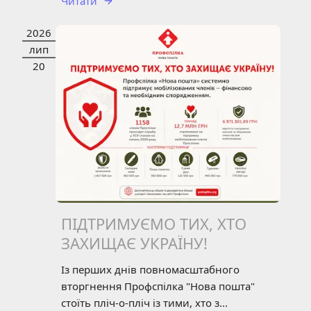
Читати
2026
НОВИНИ
ЗВІТНІСТЬ
лип
20
ПІДТРИМУЄМО ТИХ, ХТО
ЗАХИЩАЄ УКРАЇНУ!
Із перших днів повномасштабного
вторгнення Профспілка "Нова пошта"
стоїть пліч-о-пліч із тими, хто з...