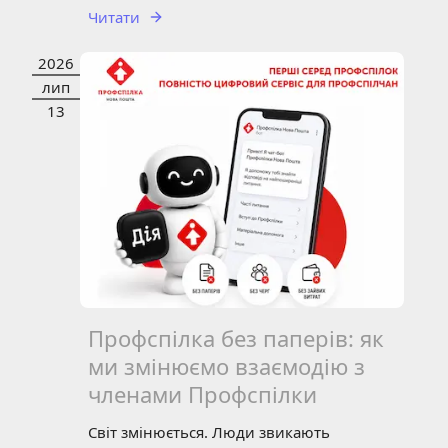
Читати
2026
НОВИНИ
ЗВІТНІСТЬ
СТАТТЯ
лип
13
Профспілка без паперів: як
ми змінюємо взаємодію з
членами Профспілки
Світ змінюється. Люди звикають