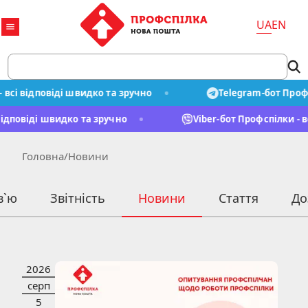
UA
EN
сі відповіді швидко та зручно
Telegram-бот Профспі
сі відповіді швидко та зручно
Viber-бот Профспілки 
Головна
/
Новини
в`ю
Звітність
Новини
Стаття
До
2026
НОВИНИ
серп
5