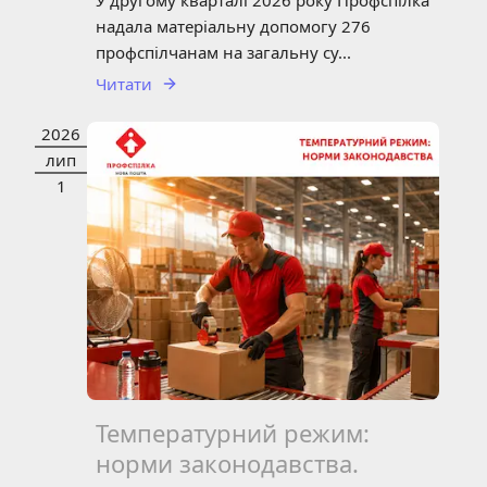
У другому кварталі 2026 року Профспілка
надала матеріальну допомогу 276
профспілчанам на загальну су...
Читати
2026
НОВИНИ
СТАТТЯ
лип
1
Температурний режим:
норми законодавства.